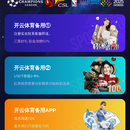
2023全年中国大豆
食用九游·体育百科
2023/24年度
作为参考，中国农业
1.5%。这主要
赖。
美国农业部周五发布
转载自：https://www.o
上一页：
双月报利多
下一页：
基差坚挺过