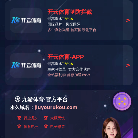
首 页
关于九游（中国）
一站式服务官方网站