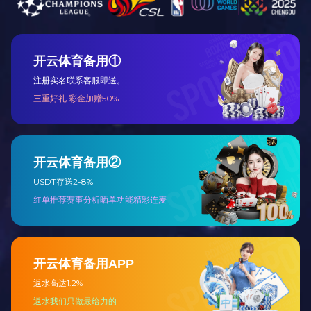
食用九游·体育百科