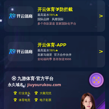
首 页
关于九游（中国）
一站式服务官方网站